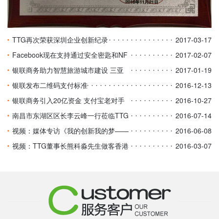
TTG再次荣获深圳企业创新纪录
2017-03-17
Facebook现在支持通过安全密匙和NF
2017-02-07
C登录
银联商务助力智慧旅游城市建设 三亚
2017-01-19
天涯海角可智能刷闸入园
银联发布二维码支付标准
2016-12-13
银联商务引入20亿资金 支付宝老对手
2016-10-27
要上市？
南昌市东湖区区长李云峰一行莅临TTG
2016-07-14
参观考察
视频：媒体专访《我的创新我的梦——
2016-06-08
TTG公司董事长熊科淼》
视频：TTG董事长熊科淼先生做客香港
2016-03-07
《东边西边》栏目